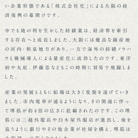
い企業形態である「株式会社化」による大阪の経
済復興の幕開けです。
中でも地の利を生かした紡績業は、経済界を牽引
する存在へと成長しました。大阪には優良な綿産地
の河内・和泉地方があり、一方で海外の紡績ノウハ
ウと機械導入による量産化に成功したのです。東洋
紡や丸紅、伊藤忠などもこの時期に貿易で飛躍しま
した。
産業の発展とともに船場は大きく変貌を遂げていき
ました。市内電車が通るようになり、その開通に伴っ
て堺筋が約4倍の広さに拡幅されたのです。この堺
筋には三越呉服店や白木屋呉服店が進出し、後を
追うように銀行やその他企業が社屋を構え、堺筋は