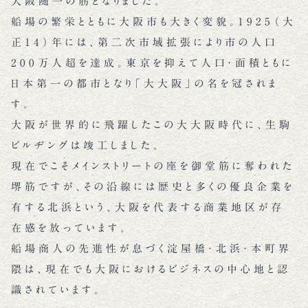
大阪随一の筋となりました。
船場の繁栄とともに大阪市も大きく変貌。1925（大
正14）年には、第二次市域拡張により市の人口
200万人超を達成。東京を抑えて人口・面積ともに
日本第一の都市となり「大大阪」の名を冠されま
す。
大阪が世界的に飛躍したこの大大阪時代に、生駒
ビルヂングは竣工しました。
現在でこそメインストリートの座を御堂筋に奪われた
堺筋ですが、その沿線には歴史と多くの優良企業を
有する北浜という、大阪を代表する商業地区が存
在感を放っています。
船場商人の先進性が息づく淀屋橋・北浜・本町界
隈は、現在でも大阪におけるビジネスの中心地と認
識されています。