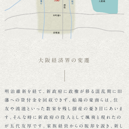
大阪経済界の変遷
明治維新を経て、新政府に政権が移る混乱期に旧
藩への貸付金を回収できず、船場の豪商らは、住
友や鴻池といった数家を残し倒産の憂き目にあいま
す。そんな時に新政府の役人として颯爽と現れたの
が五代友厚です。家族経営からの脱却を説き、新し