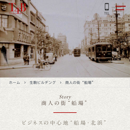
ホーム
生駒ビルヂング
商人の街“船場”
Story
商人の街“船場”
ビジネスの中心地“船場・北浜”